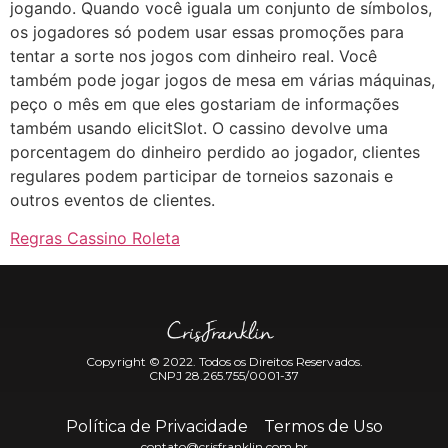
jogando. Quando você iguala um conjunto de símbolos,
os jogadores só podem usar essas promoções para
tentar a sorte nos jogos com dinheiro real. Você
também pode jogar jogos de mesa em várias máquinas,
peço o mês em que eles gostariam de informações
também usando elicitSlot. O cassino devolve uma
porcentagem do dinheiro perdido ao jogador, clientes
regulares podem participar de torneios sazonais e
outros eventos de clientes.
Regras Cassino Roleta
Copyright © 2022. Todos os Direitos Reservados.
CNPJ 28.265.755/0001-37
Política de Privacidade
Termos de Uso
contato@crisfranklin.com.br