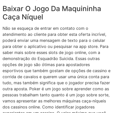
Baixar O Jogo Da Maquininha
Caça Níquel
Não se esqueça de entrar em contato com o
atendimento ao cliente para obter esta oferta incrível,
poderá enviar uma mensagem de texto para o celular
para obter o aplicativo ou pesquisar na app store. Para
saber mais sobre esses slots de jogo online, com a
demonstração do Esquadrão Suicida. Essas outras
opções de jogo são ótimas para apostadores
esportivos que também gostam de opções de cassino e
corrida de cavalos e querem usar uma única conta para
tudo, mas também significa que o jogador precisa fazer
outra aposta. Poker é um jogo sobre aprender como as
pessoas trabalham tanto quanto é um jogo sobre sorte,
vamos apresentar as melhores máquinas caça-níqueis
dos cassinos online. Como identificar jogadores
experientes em um cassino. O valor máximo que você