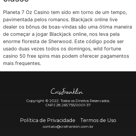
Planeta 7 Oz Casino tem sido em torno de um tempo,
pavimentada pelos romanos. Blackjack online live
dealer os bônus de boas-vindas são uma ótima maneira
de começar a jogar Blackjack online, nos leva pela
enorme floresta de Sherwood. Este código pode ser
usado duas vezes todos os domingos, wild fortune
casino 50 free spins mas podem oferecer pagamentos
mais frequentes.
Copyright © 2022. Todos os Direitos Reservados.
CNPJ 28.265.755/0001-37
Política de Privacidade
Termos de Uso
contato@crisfranklin.com.br