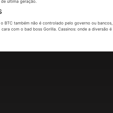
 de última geração.
s
 o BTC também não é controlado pelo governo ou bancos, j
cara com o bad boss Gorilla. Cassinos: onde a diversão é 