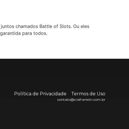
untos chamados Battle of Slots. Ou eles
garantida para todos.
Política de Privacidade
Termos de Uso
contato@crisfranklin.com.br