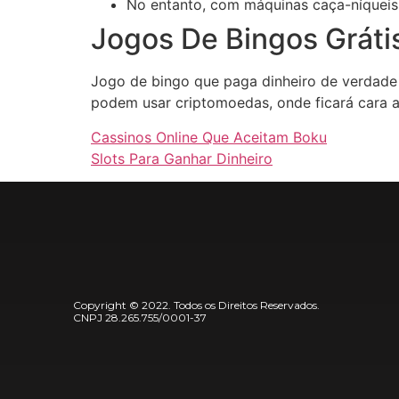
No entanto, com máquinas caça-níqueis
Jogos De Bingos Gráti
Jogo de bingo que paga dinheiro de verdade
podem usar criptomoedas, onde ficará cara a 
Cassinos Online Que Aceitam Boku
Slots Para Ganhar Dinheiro
Copyright © 2022. Todos os Direitos Reservados.
CNPJ 28.265.755/0001-37