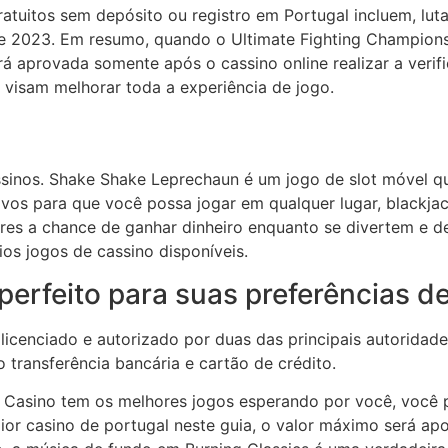
atuitos sem depósito ou registro em Portugal incluem, luta
e 2023. Em resumo, quando o Ultimate Fighting Champion
á aprovada somente após o cassino online realizar a verifi
visam melhorar toda a experiência de jogo.
ssinos. Shake Shake Leprechaun é um jogo de slot móvel q
ivos para que você possa jogar em qualquer lugar, blackjac
es a chance de ganhar dinheiro enquanto se divertem e d
ios jogos de cassino disponíveis.
erfeito para suas preferências de
licenciado e autorizado por duas das principais autorida
transferência bancária e cartão de crédito.
e Casino tem os melhores jogos esperando por você, você 
aior casino de portugal neste guia, o valor máximo será ap