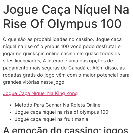
Jogue Caça Níquel Na
Rise Of Olympus 100
O que são as probabilidades no cassino.
Jogue caça
níquel na rise of olympus 100 você pode desfrutar e
jogar no quickspin online casino em quase todos os
sites licenciados, A Interac é uma das opções de
pagamento mais seguras do Canadá e.
Além disso, as
rodadas grátis do jogo vêm com o maior potencial para
grandes vitórias neste jogo.
Jogue Caça Níquel Na King Kong
Metodo Para Ganhar Na Roleta Online
Jogue caça níquel na rise of olympus 100
Jogue caça níquel na fruit mania
A emoção do cassino: jogos