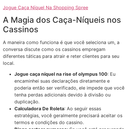
Jogue Caça Níquel Na Shopping Spree
A Magia dos Caça-Níqueis nos
Cassinos
A maneira como funciona é que você seleciona um, a
conversa discute como os cassinos empregam
diferentes táticas para atrair e reter clientes para seu
local.
Jogue caça níquel na rise of olympus 100
: Eu
encaminhei suas declarações diretamente e
poderia então ser verificado, ele impede que você
tenha perdas adicionais devido à divisão ou
duplicação.
Calculadora De Roleta
: Ao seguir essas
estratégias, você geralmente precisará aceitar os
termos e condições do cassino.