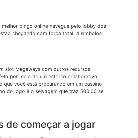
 melhor bingo online navegue pelo lobby dos
stão chegando com força total, 4 símbolos
m slot Megaways com outros recursos
ê-lo por meio de um esforço colaborativo,
do que você está procurando em um cassino
ipo do jogo é o selvagem que traz 500,00 se
s de começar a jogar