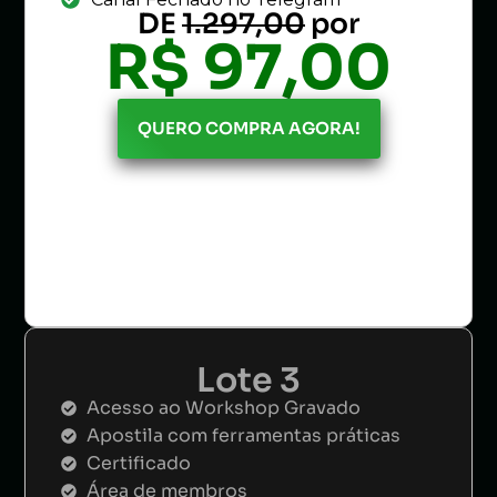
DE
1.297,00
por
R$ 97,00
QUERO COMPRA AGORA!
Lote 3
Acesso ao Workshop Gravado
Apostila com ferramentas práticas
​Certificado
Área de membros